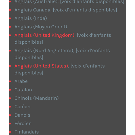
Anglais (Australie), [voix d’enfants disponibles]
Anglais Canada, [voix d’enfants disponibles]
Anglais (Inde)
Anglais (Moyen Orient)
Anglais (United Kingdom)
, [voix d’enfants
disponibles]
Anglais (Nord Angleterre), [voix d’enfants
disponibles]
Anglais (United States)
, [voix d’enfants
disponibles]
Arabe
Catalan
Chinois (Mandarin)
Coréen
Danois
Féroïen
Finlandais