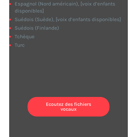
Espagnol (Nord américain), [voix d’enfants
disponibles]
Suédois (Suède), [voix d’enfants disponibles]
Suédois (Finlande)
Tchèque
Turc
Découvrez nos langues et
voix de synthèse
Ecoutez des fichiers
vocaux