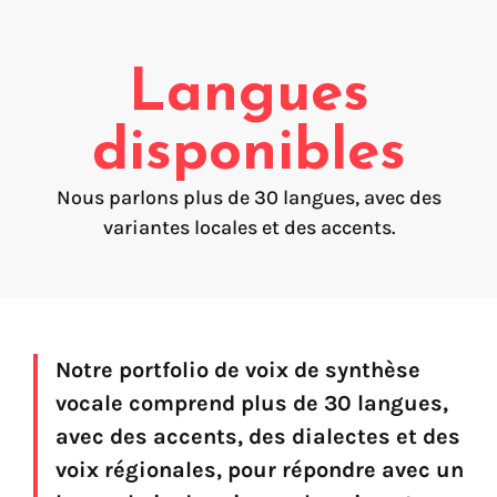
FAQ
Création de voix
Langues
Voix marque
Préservation de la voix (My-Own-Voice)
disponibles
Prêt-à-parler
Nous parlons plus de 30 langues, avec des
variantes locales et des accents.
Production audio on line (Pro)
Production audio Desktop (Pro)
Voix pour Chromebooks (usage personnel)
Voix pour Google Play (usage personnel)
Voix pour lecteur d'écran NVDA (usage personnel)
Notre portfolio de voix de synthèse
vocale comprend plus de 30 langues,
Trouvez votre solution
avec des accents, des dialectes et des
voix régionales, pour répondre avec un
Go !