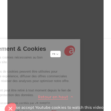
Suivez Acapela Group
LinkedIn
Twitter
YouTube
Facebook
FR
Informations Légales
Sitemap
Credits
Retour en haut
Please accept Youtube cookies to watch this video
© 2026 - Acapela Group