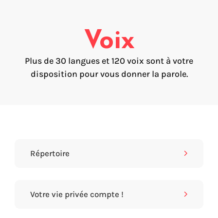
FAQ
Création de voix
Voix
Voix marque
Préservation de la voix (My-Own-Voice)
Plus de 30 langues et 120 voix sont à votre
disposition pour vous donner la parole.
Prêt-à-parler
Production audio on line (Pro)
Production audio Desktop (Pro)
Voix pour Chromebooks (usage personnel)
Voix pour Google Play (usage personnel)
Voix pour lecteur d'écran NVDA (usage personnel)
Répertoire
Trouvez votre solution
Votre vie privée compte !
Go !