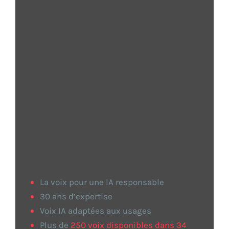
protégées
Votre vie privée compte !
Votre voix. Vos données.
En savoir plus
Parlons-en !
La voix pour une IA responsable
30 ans d’expertise
Voix IA adaptées aux usages
Plus de
250 voix disponibles dans 34