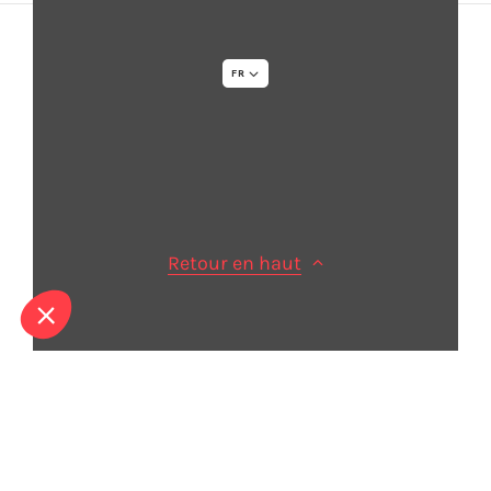
FR
Informations Légales
Sitemap
Credits
Retour en haut
© 2026 - Acapela Group