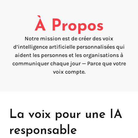
FAQ
Création de voix
À Propos
Voix marque
Préservation de la voix (My-Own-Voice)
Notre mission est de créer des voix
d’intelligence artificielle personnalisées qui
Prêt-à-parler
aident les personnes et les organisations à
communiquer chaque jour — Parce que votre
Production audio on line (Pro)
Production audio Desktop (Pro)
voix compte.
Voix pour Chromebooks (usage personnel)
Voix pour Google Play (usage personnel)
Voix pour lecteur d'écran NVDA (usage personnel)
La voix pour une IA
responsable