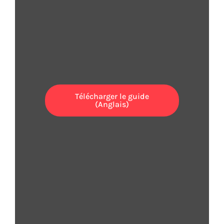
CHOISIR VOTRE VOIX D’IA ?
Nous vous aidons à poser
les bonnes questions.
Télécharger le guide
(Anglais)
Assurez-vous que
vos données sont