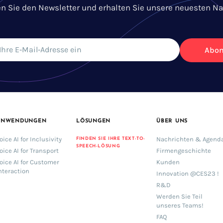
n Sie den Newsletter und erhalten Sie unsere neuesten Na
Abon
ANWENDUNGEN
LÖSUNGEN
ÜBER UNS
oice AI for Inclusivity
Nachrichten & Agend
FINDEN SIE IHRE TEXT-TO-
SPEECH-LÖSUNG
oice AI for Transport
Firmengeschichte
oice AI for Customer
Kunden
nteraction
Innovation @CES23 !
R&D
Werden Sie Teil
unseres Teams!
FAQ