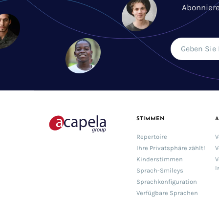
Abonniere
STIMMEN
Repertoire
V
Ihre Privatsphäre zählt!
V
Kinderstimmen
V
I
Sprach-Smileys
Sprachkonfiguration
Verfügbare Sprachen