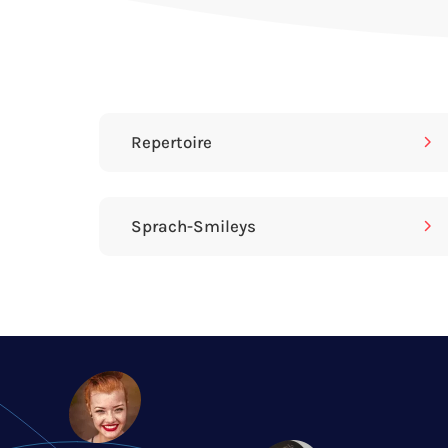
SDK for iOS
SDK for Android
SDK for Embedded Linux
Repertoire
Sprach-Smileys