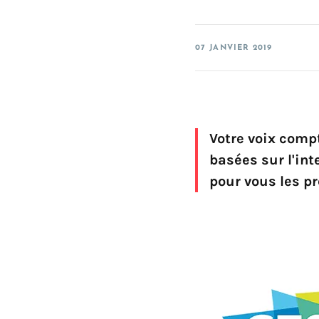
SDK for UWP
SDK for iOS
07 JANVIER 2019
SDK for Android
SDK for Linux Embedded
Votre voix comp
basées sur l'int
pour vous les pr