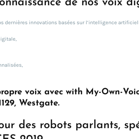
connaissance de nos voix dig
 dernières innovations basées sur l’intelligence artificiel
igitale,
nnalisées,
propre voix avec with My-Own-Voic
1129,
Westgate.
Tour des robots parlants, sp