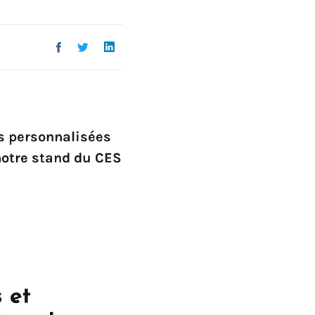
Go !
es personnalisées
 notre stand du CES