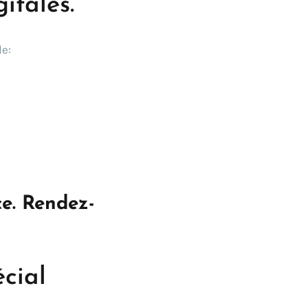
itales.
le:
e. Rendez-
écial