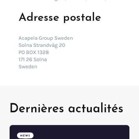
Go !
Adresse postale
Acapela Group Sweden
Solna Strandväg 20
PO BOX 1328
171 26 Solna
Sweden
Dernières actualités
NEWS