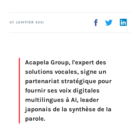
FAQ
Création de voix
07 JANVIER 2021
Voix marque
Préservation de la voix (My-Own-Voice)
Prêt-à-parler
Acapela Group, l'expert des
Production audio on line (Pro)
solutions vocales, signe un
Production audio Desktop (Pro)
Voix pour Chromebooks (usage personnel)
partenariat stratégique pour
Voix pour Google Play (usage personnel)
fournir ses voix digitales
Voix pour lecteur d'écran NVDA (usage personnel)
multilingues à AI, leader
japonais de la synthèse de la
parole.