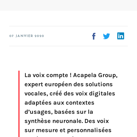
FAQ
Création de voix
Voix marque
Préservation de la voix (My-Own-Voice)
07 JANVIER 2020
Prêt-à-parler
Production audio on line (Pro)
Production audio Desktop (Pro)
La voix compte ! Acapela Group,
Voix pour Chromebooks (usage personnel)
expert européen des solutions
Voix pour Google Play (usage personnel)
Voix pour lecteur d'écran NVDA (usage personnel)
vocales, créé des voix digitales
adaptées aux contextes
d’usages, basées sur la
synthèse neuronale. Des voix
sur mesure et personnalisées