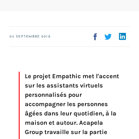
FAQ
Création de voix
Voix marque
Préservation de la voix (My-Own-Voice)
04 SEPTEMBRE 2018
Prêt-à-parler
Production audio on line (Pro)
Production audio Desktop (Pro)
Le projet Empathic met l'accent
Voix pour Chromebooks (usage personnel)
sur les assistants virtuels
Voix pour Google Play (usage personnel)
Voix pour lecteur d'écran NVDA (usage personnel)
personnalisés pour
accompagner les personnes
âgées dans leur quotidien, à la
Trouvez votre solution
maison et autour. Acapela
Group travaille sur la partie
Go !