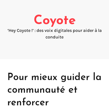
FAQ
Création de voix
Coyote
Voix marque
Préservation de la voix (My-Own-Voice)
‘Hey Coyote !’ : des voix digitales pour aider à la
conduite
Prêt-à-parler
Production audio on line (Pro)
Production audio Desktop (Pro)
Voix pour Chromebooks (usage personnel)
Voix pour Google Play (usage personnel)
Voix pour lecteur d'écran NVDA (usage personnel)
Pour mieux guider la
communauté et
renforcer