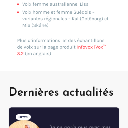
Voix femme australienne, Lisa
Voix homme et femme Suédois –
variantes régionales – Kal (Gotëborg) et
Mia (Skåne)
Plus d’informations et des échantillons
de voix sur la page produit
Infovox iVox™
3.2
(en anglais)
Dernières actualités
NEWS