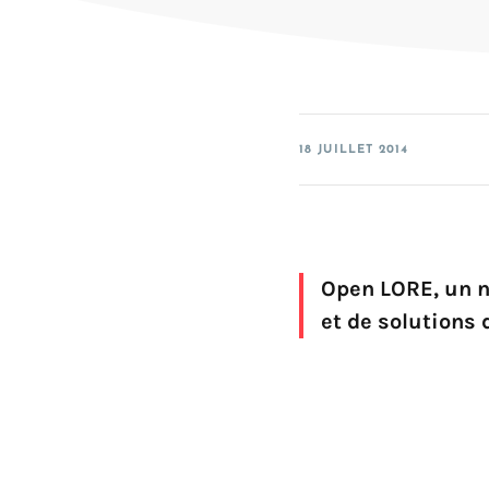
SDK for UWP
SDK for iOS
SDK for Android
SDK for Linux Embedded
18 JUILLET 2014
Open LORE, un n
et de solutions