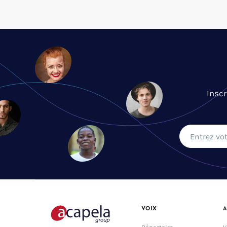
Inscr
VOIX
A