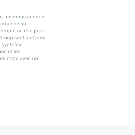
nt reconnue connue
 demande au
remplit ce rôle pour
 Group sont au Coeur
e synthèse
ns et les
 des mots avec un