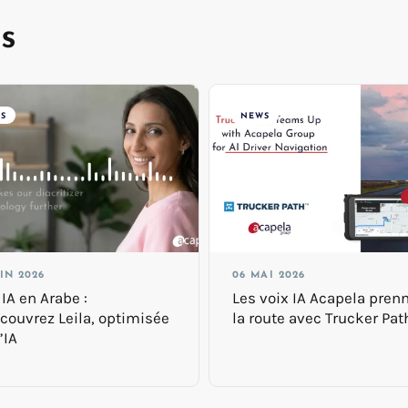
s
S
NEWS
Please accept Youtube cookies to watch this video
UIN 2026
06 MAI 2026
 IA en Arabe :
Les voix IA Acapela pren
couvrez Leila, optimisée
la route avec Trucker Pat
’IA