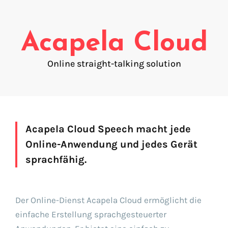
Erstellung der Stimme
FAQ
Voice branding
Acapela Cloud
Voice banking (My-Own-Voice)
Online straight-talking solution
Ready to speak
On line audio production tool (Pro)
Desktop audio production (Pro)
Voices for Chromebooks (end user)
Acapela Cloud Speech macht jede
Voices for Google Play (end user)
Voices for NVDA screen reader (end user)
Online-Anwendung und jedes Gerät
sprachfähig.
Finden Sie Ihre Text-to-Speech-Lösung
Der Online-Dienst Acapela Cloud ermöglicht die
Los geht's!
einfache Erstellung sprachgesteuerter