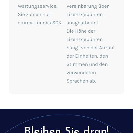
Wartungsservice.
Vereinbarung über
Sie zahlen nur
Lizenzgebühren
einmal für das SDK.
ausgearbeitet.
Die Höhe der
Lizenzgebühren
hängt von der Anzahl
der Einheiten, den
Stimmen und den
verwendeten
Sprachen ab.
Bleiben Sie dran!